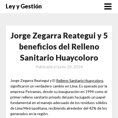
Saltar
Ley y Gestión
al
contenido
Jorge Zegarra Reategui y 5
beneficios del Relleno
Sanitario Huaycoloro
Publicada el
junio 20, 2024
Jorge Zegarra Reategui y El
Relleno Sanitario Huaycoloro
,
significaron un verdadero cambio en Lima. Es operado por la
empresa Petramás, desde su inauguración en 1994 como el
primer relleno sanitario privado del país ha jugado un papel
fundamental en el manejo adecuado de los residuos sólidos
de Lima Metropolitana, recibiendo alrededor del 42% de los
generados en la región.